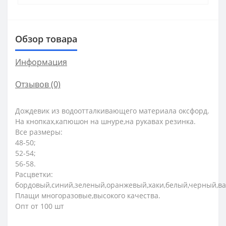
Обзор товара
Информация
Отзывов (0)
Дождевик из водоотталкивающего материала оксфорд.
На кнопках,капюшон на шнуре,на рукавах резинка.
Все размеры:
48-50;
52-54;
56-58.
Расцветки:
бордовый,синий,зеленый,оранжевый,хаки,белый,черный,в
Плащи многоразовые,высокого качества.
Опт от 100 шт