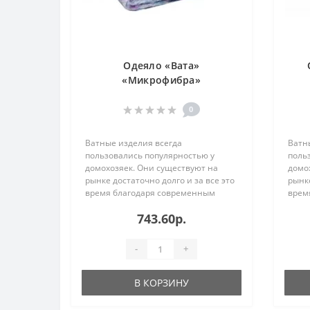
Одеяло «Вата»
«Микрофибра»
0
Ватные изделия всегда
Ватн
пользовались популярностью у
поль
домохозяек. Они существуют на
домо
рынке достаточно долго и за все это
рынке
время благодаря современным
врем
технологиям немного изменились,
техн
743.60р.
не теряя при этом своих полезных
не те
свойств. И стали еще более
свойс
практичными. ..
практ
-
+
В КОРЗИНУ