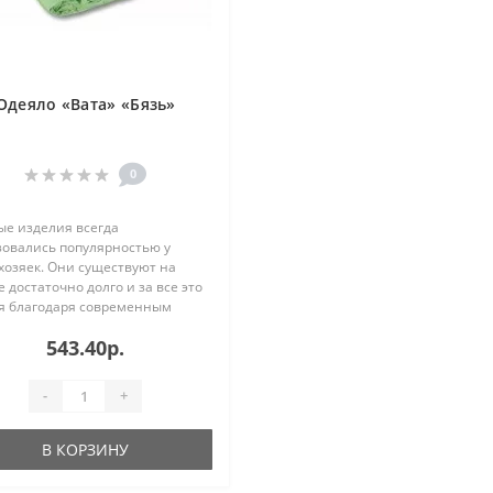
Одеяло «Вата» «Бязь»
0
ые изделия всегда
зовались популярностью у
хозяек. Они существуют на
 достаточно долго и за все это
я благодаря современным
ологиям немного изменились,
543.40р.
ряя при этом своих полезных
тв. И стали еще более
ичными. ..
-
+
В КОРЗИНУ