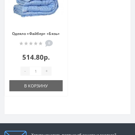
Одеяло «Файбер» «Бязь»
0
514.80р.
-
+
В КОРЗИНУ
Хотите узнавать первым об акциях и скидках?