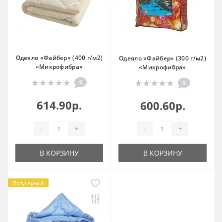
Одеяло «Файбер» (400 г/м2)
Одеяло «Файбер» (300 г/м2)
«Микрофибра»
«Микрофибра»
0
0
614.90р.
600.60р.
-
+
-
+
В КОРЗИНУ
В КОРЗИНУ
Популярный