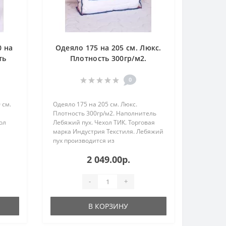
0 на
Одеяло 175 на 205 см. Люкс.
ть
Плотность 300гр/м2.
ль
Наполнитель Лебяжий пух.
К.
Чехол ТИК.
0
 см.
Одеяло 175 на 205 см. Люкс.
Плотность 300гр/м2. Наполнитель
ол
Лебяжий пух. Чехол ТИК. Торговая
марка Индустрия Текстиля. Лебяжий
пух производится из
высокосиликонизированного
2 049.00р.
полиэфирного микро волокна.
Держит форму, не сбивается и не
не
слеживается. Шика..
-
+
В КОРЗИНУ