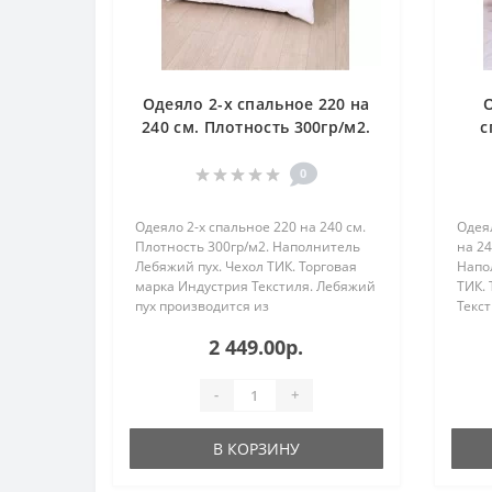
Одеяло 2-х спальное 220 на
240 см. Плотность 300гр/м2.
с
Наполнитель Лебяжий пух.
Чехол ТИК.
На
0
Одеяло 2-х спальное 220 на 240 см.
Одея
Плотность 300гр/м2. Наполнитель
на 24
Лебяжий пух. Чехол ТИК. Торговая
Напо
марка Индустрия Текстиля. Лебяжий
ТИК. 
пух производится из
Текст
высокосиликонизированного
прои
2 449.00р.
полиэфирного микро волокна.
высо
Держит форму, не сбивается и не
поли
слеживает..
Держи
-
+
В КОРЗИНУ