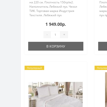
на 220 см. Плотность 150гр/м2.
Плот
Наполнитель Лебяжий пух. Чехол
Лебяж
ТИК. Торговая марка Индустрия
марк
Текстиля. Лебяжий пух
пух п
производится из
высо
1 949.00р.
высокосиликонизированного
поли
полиэфирного микро волокна.
Держи
Держит форму, не сбивается и не ..
слежи
-
+
В КОРЗИНУ
Популярный
Популя