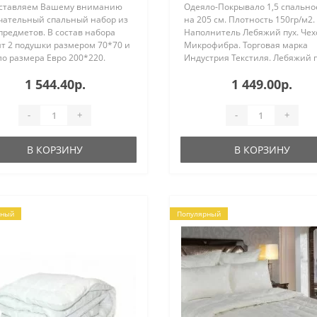
ставляем Вашему вниманию
Одеяло-Покрывало 1,5 спально
чательный спальный набор из
на 205 см. Плотность 150гр/м2.
предметов. В состав набора
Наполнитель Лебяжий пух. Чех
ят 2 подушки размером 70*70 и
Микрофибра. Торговая марка
ло размера Евро 200*220.
Индустрия Текстиля. Лебяжий 
шки и одеяло в наборе
производится из
1 544.40р.
1 449.00р.
ены из материала "Тик" с
высокосиликонизированного
нителем - силикон..
полиэфирного микро волокна.
Держит форму, не сбиваетс..
-
+
-
+
В КОРЗИНУ
В КОРЗИНУ
рный
Популярный