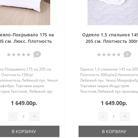
еяло-Покрывало 175 на
Одеяло 1,5 спальное 14
05 см. Люкс. Плотность
205 см. Плотность 300г
150гр/м2.Наполнитель
м2.Наполнитель Лебя
Лебяжий пух. Чехол
пух. Чехол Микрофибр
0
0
Микрофибра.
о-Покрывало 175 на 205 см.
Одеяло 1,5 спальное 145 на 205
 Плотность 150гр/
Плотность 300гр/м2.Наполнит
аполнитель Лебяжий пух. Чехол
Лебяжий пух. Чехол Микрофибр
офибра. Торговая марка
Торговая марка Индустрия
стрия Текстиля. Лебяжий пух
Текстиля.Лебяжий пух произво
зводится из
из высокосиликонизированног
1 649.00р.
1 649.00р.
косиликонизированного
полиэфирного микро волокна.
эфирного микро волокна.
Держит форму, не сбивается и 
т форму, не сбивается и не с..
слежи..
-
+
-
+
В КОРЗИНУ
В КОРЗИНУ