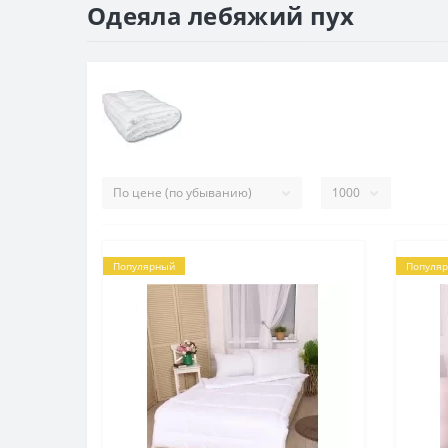
Одеяла лебяжий пух
Популярный
Популя