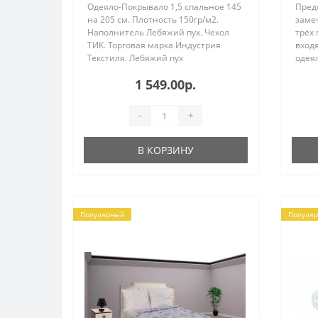
Одеяло-Покрывало 1,5 спальное 145
Пред
на 205 см. Плотность 150гр/м2.
заме
Наполнитель Лебяжий пух. Чехол
трёх 
ТИК. Торговая марка Индустрия
вход
Текстиля. Лебяжий пух
одея
производится из
Поду
1 549.00р.
высокосиликонизированного
выпол
полиэфирного микро волокна.
напол
Держит форму, не сбивается и не ..
-
+
В КОРЗИНУ
Популярный
Популя