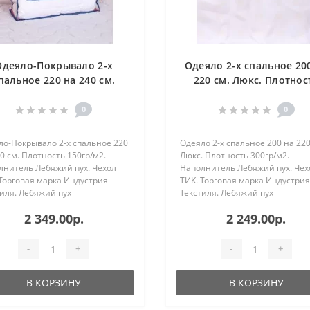
Одеяло-Покрывало 2-х
Одеяло 2-х спальное 20
пальное 220 на 240 см.
220 см. Люкс. Плотнос
Плотность 150гр/м2.
300гр/м2. Наполните
полнитель Лебяжий пух.
Лебяжий пух. Чехол ТИ
0
0
Чехол ТИК.
ло-Покрывало 2-х спальное 220
Одеяло 2-х спальное 200 на 220
0 см. Плотность 150гр/м2.
Люкс. Плотность 300гр/м2.
лнитель Лебяжий пух. Чехол
Наполнитель Лебяжий пух. Чех
Торговая марка Индустрия
ТИК. Торговая марка Индустрия
иля. Лебяжий пух
Текстиля. Лебяжий пух
зводится из
производится из
2 349.00р.
2 249.00р.
косиликонизированного
высокосиликонизированного
эфирного микро волокна.
полиэфирного микро волокна.
т форму, не сбивается и не ..
Держит форму, не сбивается и 
-
+
-
+
сле..
В КОРЗИНУ
В КОРЗИНУ