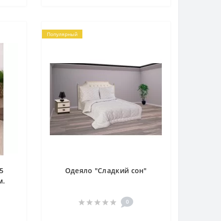
Популярный
5
Одеяло "Сладкий сон"
м.
ух.
0