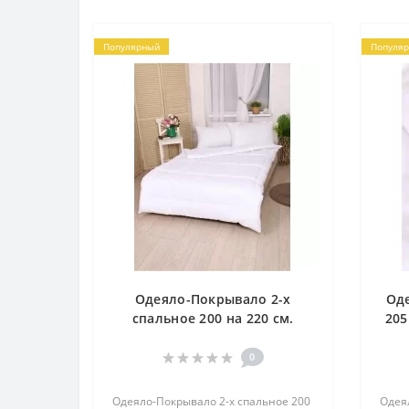
Популярный
Популя
Одеяло-Покрывало 2-х
Оде
спальное 200 на 220 см.
205
Плотность 150гр/м2.
На
Наполнитель Лебяжий пух.
0
Чехол ТИК.
Одеяло-Покрывало 2-х спальное 200
Одеял