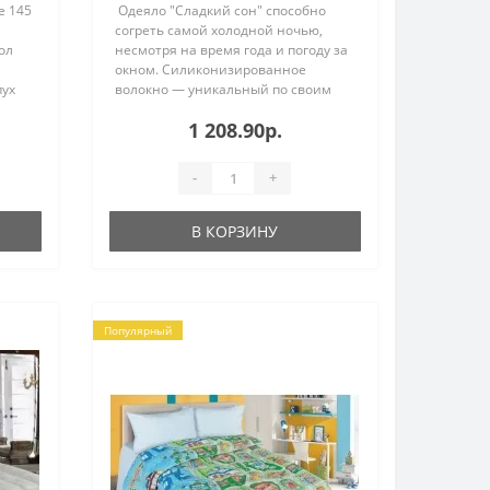
е 145
Одеяло "Сладкий сон" способно
согреть самой холодной ночью,
ол
несмотря на время года и погоду за
окном. Силиконизированное
пух
волокно — уникальный по своим
характеристикам наполнитель.
1 208.90р.
Волокна постоянно поддерживают
комфортную для сн..
-
+
В КОРЗИНУ
Популярный