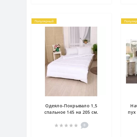
Популярный
Популя
Одеяло-Покрывало 1,5
На
спальное 145 на 205 см.
пух
Плотность 150гр/м2.
Наполнитель Лебяжий пух.
0
Чехол ТИК.