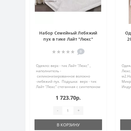
Набор Семейный Лебяжий
Од
пух в тике Лайт "Люкс"
2
(одеяло + 2 подушки 77)
0
Одеяло: верх - тик Лайт "Люкс" ,
Одеял
наполнитель -
Люкс.
силиконизированное волокно
м2.Н
-лебяжий пух. Подушка: верх - тик
Микр
Лайт "Люкс" стеганная с синтепоном
Инду
на молнии , наполнитель -
прои
1 723.70р.
силиконизированное волокно
высо
-лебяжий п..
поли
Держи
-
+
В КОРЗИНУ