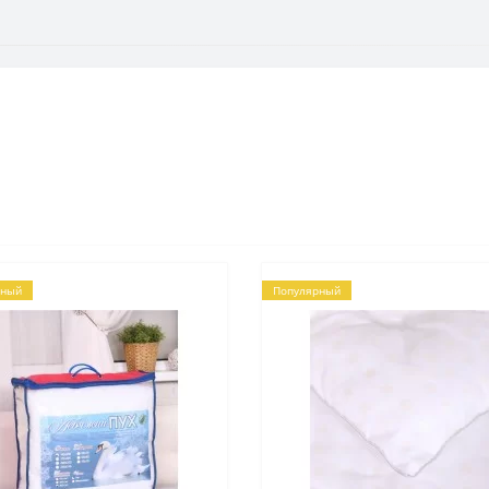
рный
Популярный