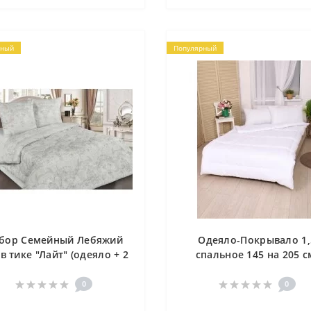
рный
Популярный
бор Семейный Лебяжий
Одеяло-Покрывало 1,
 в тике "Лайт" (одеяло + 2
спальное 145 на 205 с
подушки 77)
Плотность 150гр/м2.
Наполнитель Лебяжий п
0
0
Чехол Микрофибра.