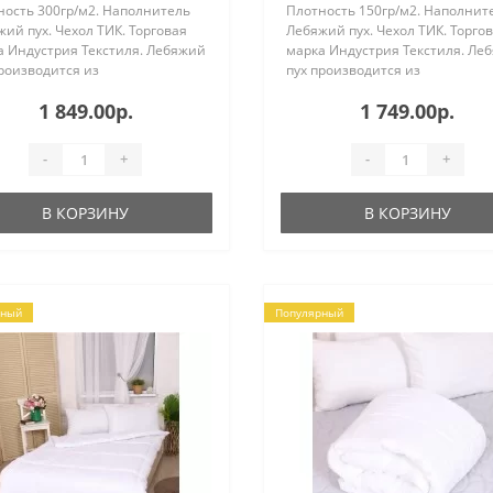
ность 300гр/м2. Наполнитель
Плотность 150гр/м2. Наполнит
ий пух. Чехол ТИК. Торговая
Лебяжий пух. Чехол ТИК. Торго
а Индустрия Текстиля. Лебяжий
марка Индустрия Текстиля. Ле
роизводится из
пух производится из
косиликонизированного
высокосиликонизированного
1 849.00р.
1 749.00р.
эфирного микро волокна.
полиэфирного микро волокна.
т форму, не сбивается и не
Держит форму, не сбивается и 
ваетс..
слеживается. ..
-
+
-
+
В КОРЗИНУ
В КОРЗИНУ
рный
Популярный