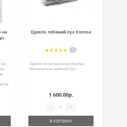
5 на
Одеяло лебяжий пух Хлопок
р/
жий
а.
1
 см.
Одеяла из натурального Хлопка
ель
Наполнитель лебяжий Пух..
а.
дится
о
1 600.00р.
не
-
+
В КОРЗИНУ