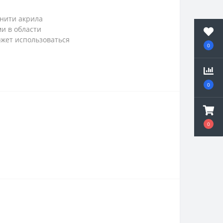
 нити акрила
и в области
ожет использоваться
0
0
0