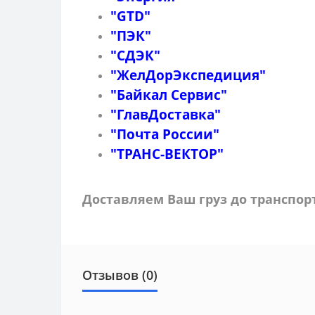
"GTD"
"ПЭК"
"СДЭК"
"ЖелДорЭкспедиция"
"Байкал Сервис"
"ГлавДоставка"
"Почта России"
"ТРАНС-ВЕКТОР"
Доставляем Ваш груз до транспо
Отзывов (0)