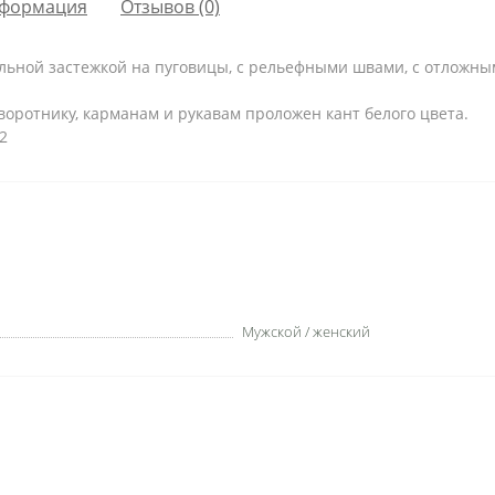
формация
Отзывов (0)
альной застежкой на пуговицы, с рельефными швами, с отложны
оротнику, карманам и рукавам проложен кант белого цвета.
2
Мужской / женский