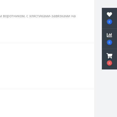
м воротником, с хлястиками-завязками на
0
0
0