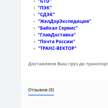
"GTD"
"ПЭК"
"СДЭК"
"ЖелДорЭкспедиция"
"Байкал Сервис"
"ГлавДоставка"
"Почта России"
"ТРАНС-ВЕКТОР"
Доставляем Ваш груз до транспо
Отзывов (0)