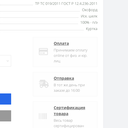
ТР ТС 019/2011 ГОСТ Р 12.4.236-2011
Оксфорд
Иск. шелк
100% - п/э
Куртка
Оплата
Принимаем оплату
online от физ. и юр.
лиц
Отправка
В тот же день при
заказе до 16:00
Сертификация
товара
Весь товар
сертифицирован