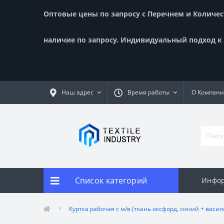
Оптовые цены по запросу с Перечнем и Количест
наличие по запросу. Индивидуальный подход к к
Наш адрес
Время работы
О Компан
Список категорий
Инфор
Куртка рабочая с м/в (ткань оксфорд, синий + васил