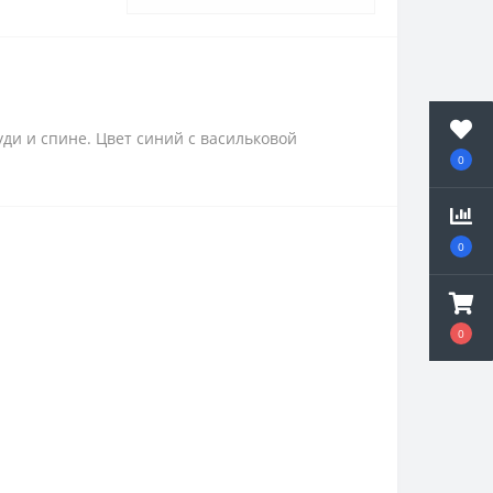
уди и спине. Цвет синий с васильковой
0
0
0