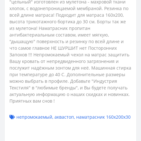
"цельный" изготовлен из мулетона - махровой ткани
хлопок, с водонепроницаемой мембраной. Резинка по
всей длине матраса! Подходит для матраса 160х200,
высота трикотажного бортика до 30 см. Борты так же
из мулетона! Наматрасник пропитан
антибактериальным составом, имеет мягкую,
"дышащую" поверхность и резинку по всей длине и
что самое главное НЕ ШУРШИТ нет Посторонних
Запохов !!! Непромокаемый чехол на матрас защитить
Вашу кровать от непредвиденного загрязнения и
послужит надёжным зонтом для неё. Машинная стирка
при температуре до 40 С. Дополнительные размеры
можно выбрать в профиле. Добавьте "Индустрия
Текстиля" в "любимые бренды", и Вы будете получать
актуальную информацию о наших скидках и новинках.
Приятных вам снов !
непромокаемый
,
аквастоп
,
наматрасник 160x200x30