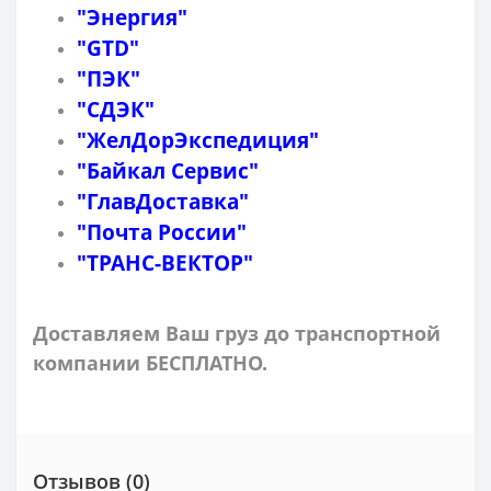
"Энергия"
"GTD"
"ПЭК"
"СДЭК"
"ЖелДорЭкспедиция"
"Байкал Сервис"
"ГлавДоставка"
"Почта России"
"ТРАНС-ВЕКТОР"
Доставляем Ваш груз до транспортной
компании БЕСПЛАТНО.
Отзывов (0)