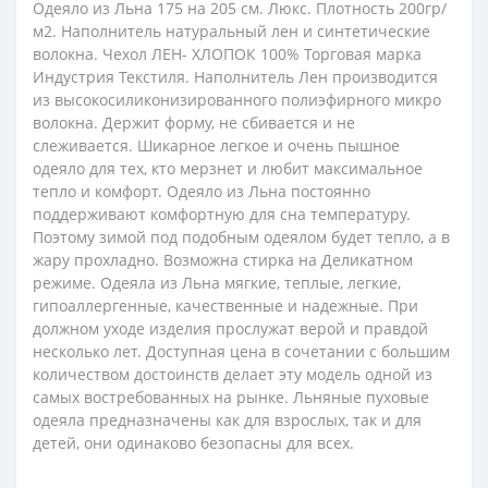
Одеяло из Льна 175 на 205 см. Люкс. Плотность 200гр/
м2. Наполнитель натуральный лен и синтетические
волокна. Чехол ЛЕН- ХЛОПОК 100% Торговая марка
Индустрия Текстиля. Наполнитель Лен производится
из высокосиликонизированного полиэфирного микро
волокна. Держит форму, не сбивается и не
слеживается. Шикарное легкое и очень пышное
одеяло для тех, кто мерзнет и любит максимальное
тепло и комфорт. Одеяло из Льна постоянно
поддерживают комфортную для сна температуру.
Поэтому зимой под подобным одеялом будет тепло, а в
жару прохладно. Возможна стирка на Деликатном
режиме. Одеяла из Льна мягкие, теплые, легкие,
гипоаллергенные, качественные и надежные. При
должном уходе изделия прослужат верой и правдой
несколько лет. Доступная цена в сочетании с большим
количеством достоинств делает эту модель одной из
самых востребованных на рынке. Льняные пуховые
одеяла предназначены как для взрослых, так и для
детей, они одинаково безопасны для всех.