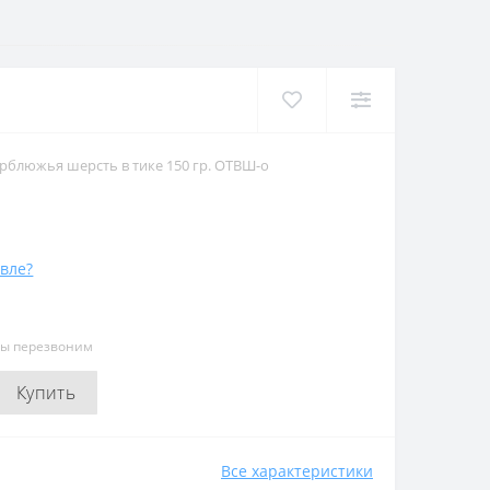
рблюжья шерсть в тике 150 гр. ОТВШ-о
вле?
мы перезвоним
Купить
Все характеристики