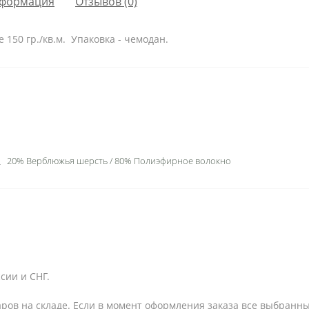
формация
Отзывов (0)
150 гр./кв.м. Упаковка - чемодан.
20% Верблюжья шерсть / 80% Полиэфирное волокно
сии и СНГ.
аров на складе. Если в момент оформления заказа все выбранны