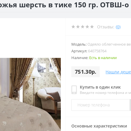
жья шерсть в тике 150 гр. ОТВШ-о
Отзывы:
(0)
Модель:
Одеяло облегченное ве
Артикул:
640758764
Наличие:
Есть в наличии
751.30р.
Нашли деше
Купить в один клик
Введите номер телефона и 
Основные характеристики