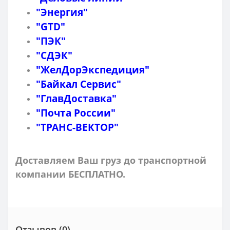
"Энергия"
"GTD"
"ПЭК"
"СДЭК"
"ЖелДорЭкспедиция"
"Байкал Сервис"
"ГлавДоставка"
"Почта России"
"ТРАНС-ВЕКТОР"
Доставляем Ваш груз до транспортной
компании БЕСПЛАТНО.
Отзывов (0)