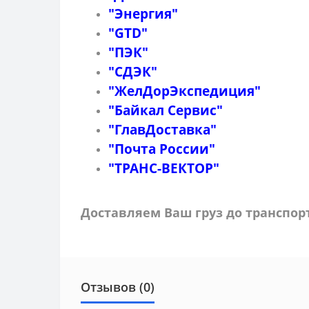
"Энергия"
"GTD"
"ПЭК"
"СДЭК"
"ЖелДорЭкспедиция"
"Байкал Сервис"
"ГлавДоставка"
"Почта России"
"ТРАНС-ВЕКТОР"
Доставляем Ваш груз до транспо
Отзывов (0)