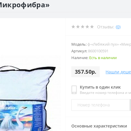
Микрофибра»
Отзывы:
(0)
Модель:
ф-«Лебяжий пух» «Мик
Артикул:
8600100591
Наличие:
Есть в наличии
357.50р.
Нашли деше
Купить в один клик
Введите номер телефона и 
Основные характеристики