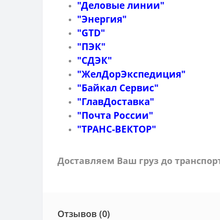
"Деловые линии"
"Энергия"
"GTD"
"ПЭК"
"СДЭК"
"ЖелДорЭкспедиция"
"Байкал Сервис"
"ГлавДоставка"
"Почта России"
"ТРАНС-ВЕКТОР"
Доставляем Ваш груз до транспо
Отзывов (0)