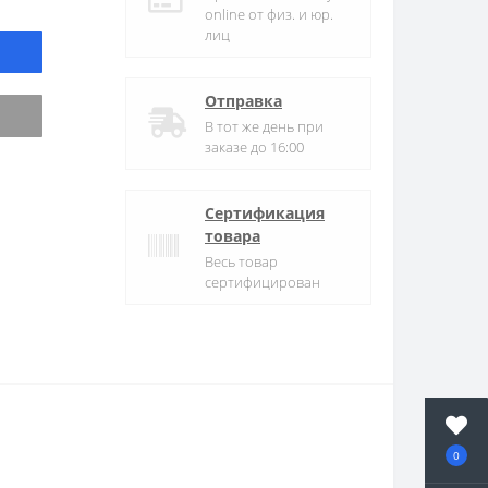
online от физ. и юр.
лиц
Отправка
В тот же день при
заказе до 16:00
Сертификация
товара
Весь товар
сертифицирован
0