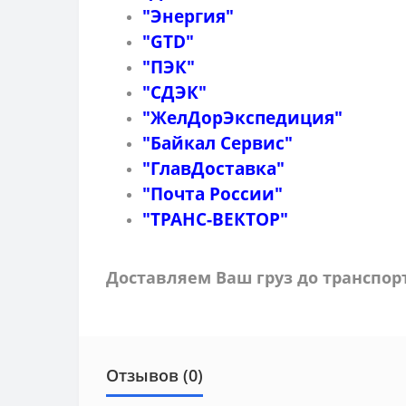
"Энергия"
"GTD"
"ПЭК"
"СДЭК"
"ЖелДорЭкспедиция"
"Байкал Сервис"
"ГлавДоставка"
"Почта России"
"ТРАНС-ВЕКТОР"
Доставляем Ваш груз до транспо
Отзывов (0)