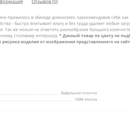
формация
Отзывов (0)
вно прижилось в обиходе домохозяек, зарекомендовав себя, ка
тва - быстро впитывает влагу и без труда удаляет любые загря
е. Так же нельзя не отметить разнообразие большого количеств
чному, столовому интерьеру.
* Данный товар по цвету не под
рисунка изделия от изображения представленного на сайт
Вафельное полотно
100% Хлопок