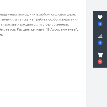
к надежный помощник в любом столовом деле.
знения, а так же не требует особого внимания
а красивых расцветок, что без сомнения,
0
бирается. Расцветки идут "В Ассортименте",
е.
0
0