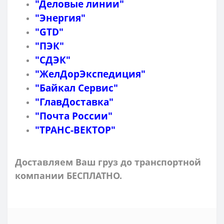
"Деловые линии"
"Энергия"
"GTD"
"ПЭК"
"СДЭК"
"ЖелДорЭкспедиция"
"Байкал Сервис"
"ГлавДоставка"
"Почта России"
"ТРАНС-ВЕКТОР"
Доставляем Ваш груз до транспортной
компании БЕСПЛАТНО.