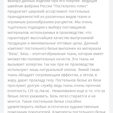
выбора данных изделий при его покупке. Ведущая
швейная фабрика России "Постельтекс-плюс"
предлагает широкий ассортимент постельных
принадлежностей из различных видов ткани и
огромным разнообразием расцветок. Мы очень
тщательно подходим к выбору поставщиков
материалов, используемых в производстве, что
гарантирует высочайшее качество выпускаемой
продукции и минимальные оптовые цены.
Данный
комплект постельного белья выполнен из материала
"Бязь".
Бязь – хлопчатобумажная ткань, которая имеет
множество положительных качеств. Эта ткань не
вызывает аллергии, так как при ее производстве
используют лишь натуральный хлопок. Зимой такая
ткань обладает согревающим эффектом, а летом, в
жару, дарит прохладу телу. Постельное белье из бязи
прослужит долгую службу, ведь ткань очень прочная
(плотность 125 гр./кв.м) . Немаловажно ещё и то, что за
бязью легко ухаживать. Бязь легко стирается и не
мнется. Такое постельное белье способно
удовлетворить любые эстетическо-художественные
пожелания покупателей.
Комплекты постельного белья