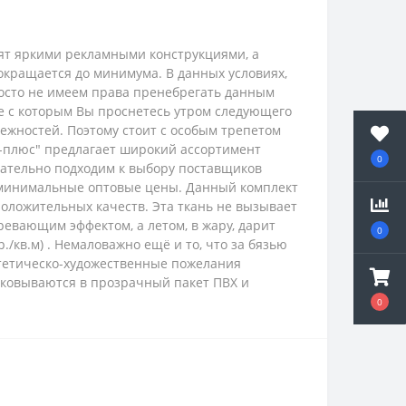
рят яркими рекламными конструкциями, а
окращается до минимума. В данных условиях,
просто не имеем права пренебрегать данным
ие с которым Вы проснетесь утром следующего
ежностей. Поэтому стоит с особым трепетом
с-плюс" предлагает широкий ассортимент
0
ательно подходим к выбору поставщиков
 минимальные оптовые цены.
Данный комплект
положительных качеств. Эта ткань не вызывает
ревающим эффектом, а летом, в жару, дарит
0
./кв.м) . Немаловажно ещё и то, что за бязью
эстетическо-художественные пожелания
паковываются в прозрачный пакет ПВХ и
0