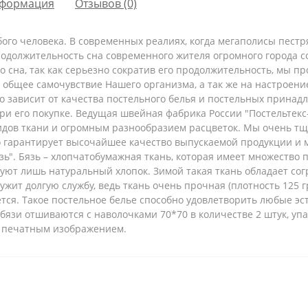
формация
Отзывов (0)
ого человека. В современных реалиях, когда мегаполисы пест
родолжительность сна современного жителя огромного города с
го сна, так как серьезно сократив его продолжительность, мы 
и общее самочувствие Нашего организма, а так же на настроен
 зависит от качества постельного белья и постельных принадл
ри его покупке. Ведущая швейная фабрика России "Постельтек
дов ткани и огромным разнообразием расцветок. Мы очень тщ
то гарантирует высочайшее качество выпускаемой продукции и
зь".
Бязь – хлопчатобумажная ткань, которая имеет множество 
зуют лишь натуральный хлопок. Зимой такая ткань обладает сог
ужит долгую службу, ведь ткань очень прочная (плотность 125 гр
нется. Такое постельное белье способно удовлетворить любые 
 бязи отшиваются с наволочками 70*70 в количестве 2 штук, у
 печатным изображением.