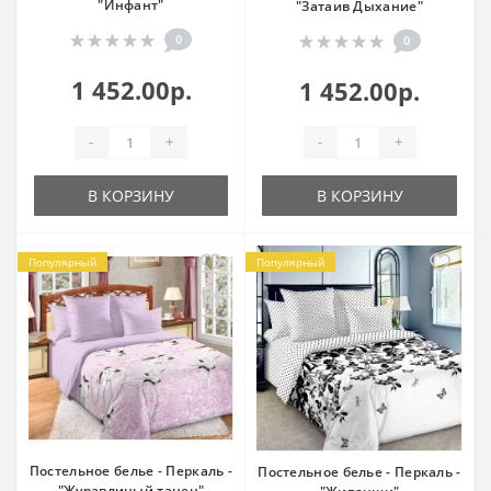
"Инфант"
"Затаив Дыхание"
0
0
1 452.00р.
1 452.00р.
-
+
-
+
В КОРЗИНУ
В КОРЗИНУ
Популярный
Популярный
Постельное белье - Перкаль -
Постельное белье - Перкаль -
"Журавлиный танец"