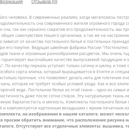
формация
Отзывов (0)
ого человека. В современных реалиях, когда мегаполисы пест
родолжительность сна современного жителя огромного города с
го сна, так как серьезно сократив его продолжительность, мы 
и общее самочувствие Нашего организма, а так же на настроен
 зависит от качества постельного белья и постельных принадл
ри его покупке. Ведущая швейная фабрика России "Постельтек
дов ткани и огромным разнообразием расцветок. Мы очень тщ
то гарантирует высочайшее качество выпускаемой продукции и
. По качеству перкаль уступает только сатину и шелку, и тоже 
 особого сорта хлопка, который выращивается в Египте и спец
столько прочные, что позволяют делать нить для плетения оче
кань, которая не требует особых условий ухода. Как и все хлоп
орячей воде. Постельное белье из этой ткани – одно из самых
эластичность даже после сотни стирок. Эту натуральную ткань 
жную бархатистость и мягкость.
Комплекты постельного белья 
ВХ и комплектуются картонным вкладышем с ярким печатным и
омплекта, на изображении в нашем каталоге, может несколь
 же просим обратить внимание, что расположение рисунка 
талоге. Отсутствуют все отделочные элементы: вышивка, т