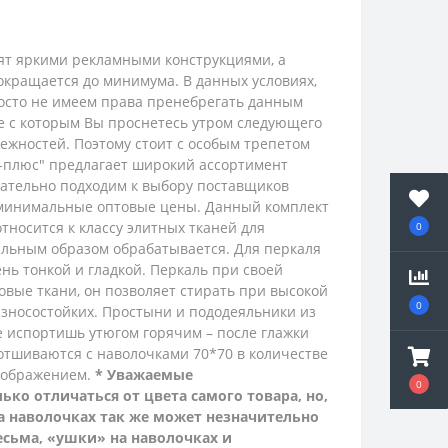
рят яркими рекламными конструкциями, а
окращается до минимума. В данных условиях,
просто не имеем права пренебрегать данным
ие с которым Вы проснетесь утром следующего
ежностей. Поэтому стоит с особым трепетом
с-плюс" предлагает широкий ассортимент
ательно подходим к выбору поставщиков
 минимальные оптовые цены.
Данный комплект
относится к классу элитных тканей для
0
иальным образом обрабатывается.
Для перкаля
нь тонкой и гладкой.
Перкаль при своей
ковые ткани, он позволяет стирать при высокой
0
 износостойких. Простыни и пододеяльники из
не испортишь утюгом горячим – после глажки
отшиваются с наволочками 70*70 в количестве
зображением.
* Уважаемые
0
ко отличаться от цвета самого товара, но,
на наволочках так же может незначительно
есьма, «ушки» на наволочках и