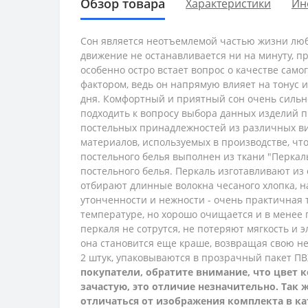
Обзор товара
Характеристики
Ин
Сон является неотъемлемой частью жизни люб
движение не останавливается ни на минуту, п
особенно остро встает вопрос о качестве само
фактором, ведь он напрямую влияет на тонус 
дня. Комфортный и приятный сон очень сильно
подходить к вопросу выбора данных изделий п
постельных принадлежностей из различных ви
материалов, используемых в производстве, ч
постельного белья выполнен из ткани "Перкаль"
постельного белья. Перкаль изготавливают из
отбирают длинные волокна чесаного хлопка, на
утонченности и нежности - очень практичная т
температуре, но хорошо очищается и в менее г
перкаля не сотрутся, не потеряют мягкость и 
она становится еще краше, возвращая свою не
2 штук, упаковываются в прозрачный пакет П
покупатели, обратите внимание, что цвет к
зачастую, это отличие незначительно. Так
отличаться от изображения комплекта в ка