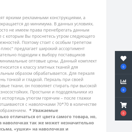
рят яркими рекламными конструкциями, а
окращается до минимума. В данных условиях,
просто не имеем права пренебрегать данным
ие с которым Вы проснетесь утром следующего
ежностей. Поэтому стоит с особым трепетом
с-плюс" предлагает широкий ассортимент
ательно подходим к выбору поставщиков
 минимальные оптовые цены.
Данный комплект
относится к классу элитных тканей для
0
иальным образом обрабатывается.
Для перкаля
нь тонкой и гладкой.
Перкаль при своей
ковые ткани, он позволяет стирать при высокой
0
 износостойких. Простыни и пододеяльники из
не испортишь утюгом горячим – после глажки
отшиваются с наволочками 70*70 в количестве
зображением.
* Уважаемые
0
ко отличаться от цвета самого товара, но,
на наволочках так же может незначительно
есьма, «ушки» на наволочках и