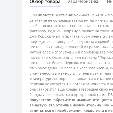
Обзор товара
Характеристики
Ин
Сон является неотъемлемой частью жизни люб
движение не останавливается ни на минуту, п
особенно остро встает вопрос о качестве само
фактором, ведь он напрямую влияет на тонус 
дня. Комфортный и приятный сон очень сильно
подходить к вопросу выбора данных изделий п
постельных принадлежностей из различных ви
материалов, используемых в производстве, ч
постельного белья выполнен из ткани "Перкаль"
постельного белья. Перкаль изготавливают из
отбирают длинные волокна чесаного хлопка, на
утонченности и нежности - очень практичная т
температуре, но хорошо очищается и в менее г
перкаля не сотрутся, не потеряют мягкость и 
она становится еще краше, возвращая свою не
2 штук, упаковываются в прозрачный пакет П
покупатели, обратите внимание, что цвет к
зачастую, это отличие незначительно. Так
отличаться от изображения комплекта в ка