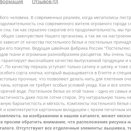
формация
Отзывов (0)
ого человека. В современных реалиях, когда мегаполисы пест
родолжительность сна современного жителя огромного города с
го сна, так как серьезно сократив его продолжительность, мы 
и общее самочувствие Нашего организма, а так же на настроен
 зависит от качества постельного белья и постельных принадл
ри его покупке. Ведущая швейная фабрика России "Постельтек
дов ткани и огромным разнообразием расцветок. Мы очень тщ
то гарантирует высочайшее качество выпускаемой продукции и
. По качеству перкаль уступает только сатину и шелку, и тоже 
 особого сорта хлопка, который выращивается в Египте и спец
столько прочные, что позволяют делать нить для плетения оче
кань, которая не требует особых условий ухода. Как и все хлоп
орячей воде. Постельное белье из этой ткани – одно из самых
эластичность даже после сотни стирок. Эту натуральную ткань 
жную бархатистость и мягкость.
Комплекты постельного белья 
ВХ и комплектуются картонным вкладышем с ярким печатным и
омплекта, на изображении в нашем каталоге, может несколь
 же просим обратить внимание, что расположение рисунка 
талоге. Отсутствуют все отделочные элементы: вышивка, т