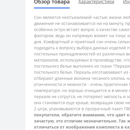
Обзор товара
Характеристики
Ин
Сон является неотъемлемой частью жизни люб
движение не останавливается ни на минуту, п
особенно остро встает вопрос о качестве само
фактором, ведь он напрямую влияет на тонус 
дня. Комфортный и приятный сон очень сильно
подходить к вопросу выбора данных изделий п
постельных принадлежностей из различных ви
материалов, используемых в производстве, ч
постельного белья выполнен из ткани "Перкаль"
постельного белья. Перкаль изготавливают из
отбирают длинные волокна чесаного хлопка, на
утонченности и нежности - очень практичная т
температуре, но хорошо очищается и в менее г
перкаля не сотрутся, не потеряют мягкость и 
она становится еще краше, возвращая свою не
2 штук, упаковываются в прозрачный пакет П
покупатели, обратите внимание, что цвет к
зачастую, это отличие незначительно. Так
отличаться от изображения комплекта в ка