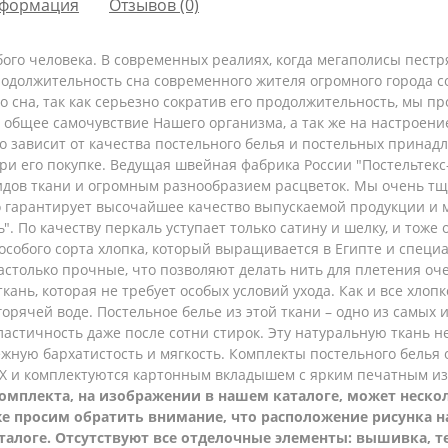
формация
Отзывов (0)
ого человека. В современных реалиях, когда мегаполисы пест
родолжительность сна современного жителя огромного города с
го сна, так как серьезно сократив его продолжительность, мы 
и общее самочувствие Нашего организма, а так же на настроен
 зависит от качества постельного белья и постельных принадл
ри его покупке. Ведущая швейная фабрика России "Постельтек
дов ткани и огромным разнообразием расцветок. Мы очень тщ
то гарантирует высочайшее качество выпускаемой продукции и
. По качеству перкаль уступает только сатину и шелку, и тоже 
 особого сорта хлопка, который выращивается в Египте и спец
столько прочные, что позволяют делать нить для плетения оче
кань, которая не требует особых условий ухода. Как и все хлоп
орячей воде. Постельное белье из этой ткани – одно из самых
эластичность даже после сотни стирок. Эту натуральную ткань 
жную бархатистость и мягкость.
Комплекты постельного белья 
ВХ и комплектуются картонным вкладышем с ярким печатным и
омплекта, на изображении в нашем каталоге, может несколь
 же просим обратить внимание, что расположение рисунка 
талоге. Отсутствуют все отделочные элементы: вышивка, т