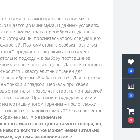
рят яркими рекламными конструкциями, а
окращается до минимума. В данных условиях,
просто не имеем права пренебрегать данным
ие с которым Вы проснетесь утром следующего
ежностей. Поэтому стоит с особым трепетом
с-плюс" предлагает широкий ассортимент
ательно подходим к выбору поставщиков
 минимальные оптовые цены.
Данный комплект
относится к классу элитных тканей для
0
иальным образом обрабатывается.
Для перкаля
нь тонкой и гладкой.
Перкаль при своей
ковые ткани, он позволяет стирать при высокой
0
 износостойких. Простыни и пододеяльники из
не испортишь утюгом горячим – после глажки
отшиваются с наволочками 70*70 в количестве
зображением.
* Уважаемые
0
ко отличаться от цвета самого товара, но,
на наволочках так же может незначительно
есьма, «ушки» на наволочках и