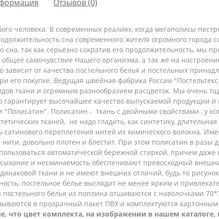
формация
Отзывов (0)
ого человека. В современных реалиях, когда мегаполисы пест
родолжительность сна современного жителя огромного города с
го сна, так как серьезно сократив его продолжительность, мы 
и общее самочувствие Нашего организма, а так же на настроен
 зависит от качества постельного белья и постельных принадл
ри его покупке. Ведущая швейная фабрика России "Постельтек
дов ткани и огромным разнообразием расцветок. Мы очень тщ
то гарантирует высочайшее качество выпускаемой продукции 
и "Полисатин".
Полисатин - ткань с двойными свойствами , у к
нтетических тканей, не надо гладить, как синтетику, длительна
ь сатинового переплетения нитей из химического волокна. Им
 нити, довольно плотен и блестит. При этом полисатин в разы
пользоваться автоматической бережной стиркой, причем даже в
сыхание и несминаемость обеспечивают превосходный внешний
динаковой ткани и не имеют внешних отличий, будь то рисунок 
ность, постельное белье выглядит не менее ярким и привлекат
 постельного белья из поплина
отшиваются с наволочками 70*7
овываются в прозрачный пакет ПВХ и комплектуются картонны
, что цвет комплекта, на изображении в нашем каталоге, 