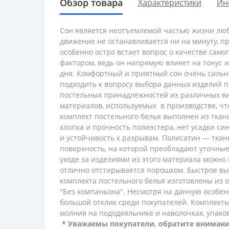
Обзор товара
Характеристики
Ин
Сон является неотъемлемой частью жизни люб
движение не останавливается ни на минуту, п
особенно остро встает вопрос о качестве само
фактором, ведь он напрямую влияет на тонус 
дня. Комфортный и приятный сон очень сильно
подходить к вопросу выбора данных изделий п
постельных принадлежностей из различных ви
материалов, используемых в производстве, ч
комплект постельного белья выполнен из ткан
хлопка и прочность полиэстера, нет усадки си
и устойчивость к разрывам. Полисатин — ткан
поверхность, на которой преобладают уточные
уходе за изделиями из этого материала можно 
отлично отстирывается порошком. Быстрое вы
комплекта постельного белья изготовлены из о
"Без компаньона". Несмотря на данную особен
большой отклик среди покупателей.
Комплекты
молния на пододеяльнике и наволочках, упак
* Уважаемы покупатели, обратите внимание