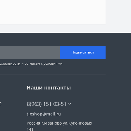
Подписаться
циальности
и согласен с условиями
Наши контакты
8(963) 151 03-51
0
tixshop@mail.ru
Россия г.Иваново ул.Куконковых
141