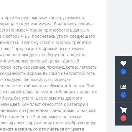
рят яркими рекламными конструкциями, а
окращается до минимума. В данных условиях,
просто не имеем права принебрегать данным
ие с которым Вы проснетесь утром следующего
ежностей. Поэтому стоит с особым трепетом
с-плюс" предлагает широкий ассортимент
ательно подходим к выбору поставщиков
и минимальные оптовые цены.
Данный
оторой есть серьезные преимущества: легкость
0
я сохранность формы, высокая износостойкость
еет гладкую, шелковистую лицевую
 дешевле чистой хлопчатобумажной ткани. При
 холодной воде, не нужно отбеливать, ведь все
0
 вид без утюга.
Все элементы данного
или цвет. Комплект относится к категории
ельными, по сравнению с аналогами, и находит
0 в количестве 2 штук,
имеют застежку -
0
м вкладышем с ярким печатным изображением.
может несколько отличаться от цвета