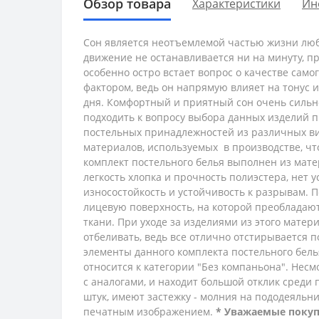
Обзор товара
Характеристики
Ин
Сон является неотъемлемой частью жизни люб
движение не останавливается ни на минуту, п
особенно остро встает вопрос о качестве само
фактором, ведь он напрямую влияет на тонус 
дня. Комфортный и приятный сон очень сильно
подходить к вопросу выбора данных изделий п
постельных принадлежностей из различных ви
материалов, используемых в производстве, ч
комплект постельного белья выполнен из мат
легкость хлопка и прочность полиэстера, нет 
износостойкость и устойчивость к разрывам. 
лицевую поверхность, на которой преобладают
ткани. При уходе за изделиями из этого мате
отбеливать, ведь все отлично отстирывается
элементы данного комплекта постельного бель
относится к категории "Без компаньона". Нес
с аналогами, и находит большой отклик среди 
штук, имеют застежку - молния на пододеяльн
печатным изображением.
* Уважаемые покуп