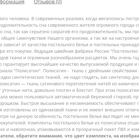
формация
Отзывов (0)
ого человека. В современных реалиях, когда мегаполисы пест
родолжительность сна современного жителя огромного города с
го сна, так как серьезно сократив его продолжительность, мы 
и общее самочувствие Нашего организма, а так же на настроен
 зависит от качества постельного белья и постельных принадл
ри его покупке. Ведущая швейная фабрика России "Постельтек
дов ткани и огромным разнообразием расцветок. Мы очень тщ
то гарантирует высочайшее качество выпускаемой продукции 
ериала "Полисатин".
Полисатин - ткань с двойными свойствами 
усадки синтетических тканей, не надо гладить, как синтетику, 
Полисатин — ткань сатинового переплетения нитей из химическ
 уточные нити, довольно плотен и блестит. При этом полисат
риала можно пользоваться автоматической бережной стиркой, пр
 порошком. Быстрое высыхание и несминаемость обеспечивают 
я изготовлены из одинаковой ткани и не имеют внешних отличий
мотря на данную особенность, постельное белье выглядит не м
покупателей.
Комплекты постельного белья из полисатина отши
ике и наволочках, упаковываются в прозрачный пакет ПВХ и к
атели, обратите внимание, что цвет комплекта, на изобра