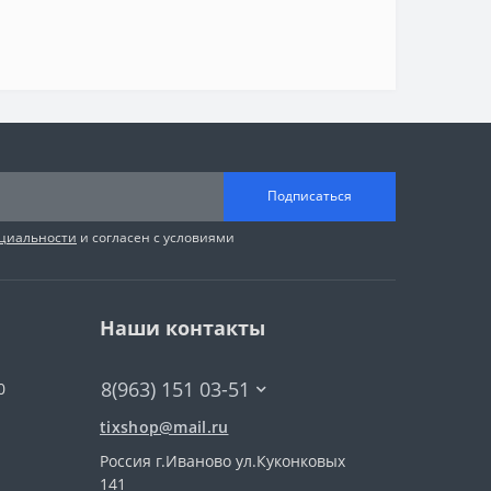
Подписаться
циальности
и согласен с условиями
Наши контакты
8(963) 151 03-51
0
tixshop@mail.ru
Россия г.Иваново ул.Куконковых
141