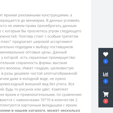
рят яркими рекламными конструкциями, а
окращается до минимума. В данных условиях,
просто не имеем права пренебрегать данным
ие с которым Вы проснетесь утром следующего
ежностей. Поэтому стоит с особым трепетом
с-плюс" предлагает широкий ассортимент
ательно подходим к выбору поставщиков
и минимальные оптовые цены.
Данный
, у которой есть серьезные преимущества:
0
длительная сохранность формы, высокая
ого волокна. Имеет гладкую, шелковистую
ин в разы дешевле чистой хлопчатобумажной
ичем даже в холодной воде, не нужно
0
превосходный внешний вид без утюга.
Все
, будь то рисунок или цвет. Комплект
енее ярким и привлекательными, по сравнению
ваются с наволочками 70*70 в количестве 2
0
омплектуются картонным вкладышем с ярким
жении в нашем каталоге, может несколько