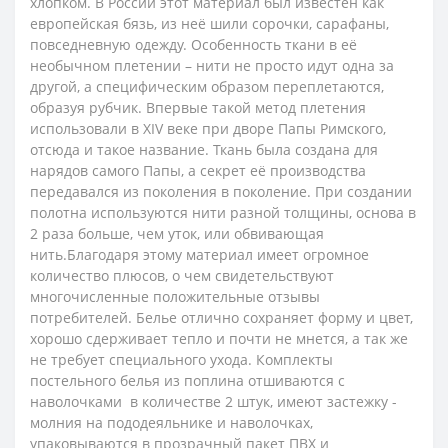
хлопком. В России этот материал был известен как
европейская бязь, из неё шили сорочки, сарафаны,
повседневную одежду.
Особенность ткани в её
необычном плетении – нити не просто идут одна за
другой, а специфическим образом переплетаются,
образуя рубчик. Впервые такой метод плетения
использовали в XIV веке при дворе Папы Римского,
отсюда и такое название. Ткань была создана для
нарядов самого Папы, а секрет её производства
передавался из поколения в поколение. При создании
полотна используются нити разной толщины, основа в
2 раза больше, чем уток, или обвивающая
нить.
Благодаря этому материал имеет огромное
количество плюсов, о чем свидетельствуют
многочисленные положительные отзывы
потребителей. Белье отлично сохраняет форму и цвет,
хорошо сдерживает тепло и почти не мнется, а так же
не требует специального ухода.
Комплекты
постельного белья из поплина отшиваются с
наволочками в количестве 2 штук, имеют застежку -
молния на пододеяльнике и наволочках,
упаковываются в прозрачный пакет ПВХ и