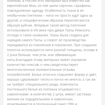
хлопком. В России этот материал был известен как
европейская бязь, из неё шили сорочки, сарафаны,
повседневную одежду.
Особенность ткани в её
необычном плетении – нити не просто идут одна за
другой, а специфическим образом переплетаются,
образуя рубчик. Впервые такой метод плетения
использовали в XIV веке при дворе Папы Римского,
отсюда и такое название. Ткань была создана для
нарядов самого Папы, а секрет её производства
передавался из поколения в поколение. При создании
полотна используются нити разной толщины, основа в
2 раза больше, чем уток, или обвивающая
нить.
Благодаря этому материал имеет огромное
количество плюсов, о чем свидетельствуют
многочисленные положительные отзывы
потребителей. Белье отлично сохраняет форму и цвет,
хорошо сдерживает тепло и почти не мнется, а так же
не требует специального ухода.
Комплекты
постельного белья из поплина отшиваются с
наволочками в количестве 2 штук, имеют застежку -
молния на пододеяльнике и наволочках,
упаковываются в прозрачный пакет ПВХ и