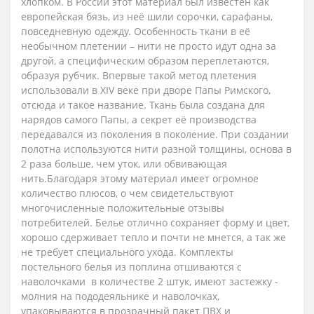
хлопком. В России этот материал был известен как
европейская бязь, из неё шили сорочки, сарафаны,
повседневную одежду.
Особенность ткани в её
необычном плетении – нити не просто идут одна за
другой, а специфическим образом переплетаются,
образуя рубчик. Впервые такой метод плетения
использовали в XIV веке при дворе Папы Римского,
отсюда и такое название. Ткань была создана для
нарядов самого Папы, а секрет её производства
передавался из поколения в поколение. При создании
полотна используются нити разной толщины, основа в
2 раза больше, чем уток, или обвивающая
нить.
Благодаря этому материал имеет огромное
количество плюсов, о чем свидетельствуют
многочисленные положительные отзывы
потребителей. Белье отлично сохраняет форму и цвет,
хорошо сдерживает тепло и почти не мнется, а так же
не требует специального ухода.
Комплекты
постельного белья из поплина отшиваются с
наволочками в количестве 2 штук, имеют застежку -
молния на пододеяльнике и наволочках,
упаковываются в прозрачный пакет ПВХ и