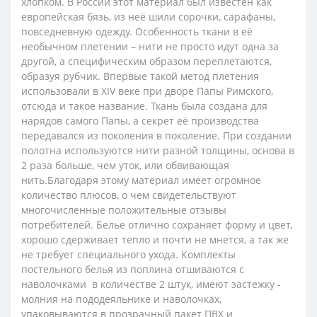
хлопком. В России этот материал был известен как
европейская бязь, из неё шили сорочки, сарафаны,
повседневную одежду.
Особенность ткани в её
необычном плетении – нити не просто идут одна за
другой, а специфическим образом переплетаются,
образуя рубчик. Впервые такой метод плетения
использовали в XIV веке при дворе Папы Римского,
отсюда и такое название. Ткань была создана для
нарядов самого Папы, а секрет её производства
передавался из поколения в поколение. При создании
полотна используются нити разной толщины, основа в
2 раза больше, чем уток, или обвивающая
нить.
Благодаря этому материал имеет огромное
количество плюсов, о чем свидетельствуют
многочисленные положительные отзывы
потребителей. Белье отлично сохраняет форму и цвет,
хорошо сдерживает тепло и почти не мнется, а так же
не требует специального ухода.
Комплекты
постельного белья из поплина отшиваются с
наволочками в количестве 2 штук, имеют застежку -
молния на пододеяльнике и наволочках,
упаковываются в прозрачный пакет ПВХ и