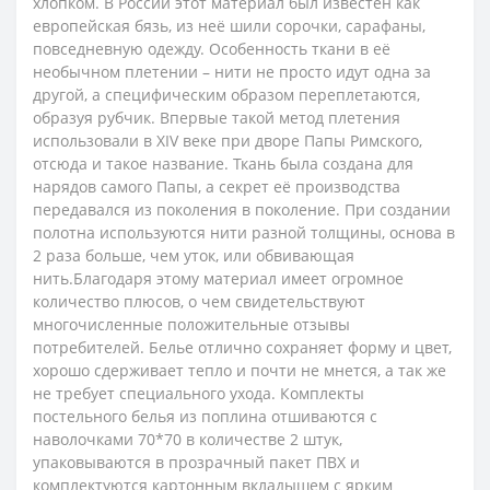
хлопком. В России этот материал был известен как
европейская бязь, из неё шили сорочки, сарафаны,
повседневную одежду.
Особенность ткани в её
необычном плетении – нити не просто идут одна за
другой, а специфическим образом переплетаются,
образуя рубчик. Впервые такой метод плетения
использовали в XIV веке при дворе Папы Римского,
отсюда и такое название. Ткань была создана для
нарядов самого Папы, а секрет её производства
передавался из поколения в поколение. При создании
полотна используются нити разной толщины, основа в
2 раза больше, чем уток, или обвивающая
нить.
Благодаря этому материал имеет огромное
количество плюсов, о чем свидетельствуют
многочисленные положительные отзывы
потребителей. Белье отлично сохраняет форму и цвет,
хорошо сдерживает тепло и почти не мнется, а так же
не требует специального ухода.
Комплекты
постельного белья из поплина отшиваются с
наволочками 70*70 в количестве 2 штук,
упаковываются в прозрачный пакет ПВХ и
комплектуются картонным вкладышем с ярким