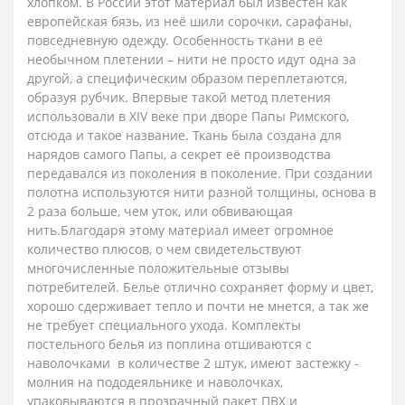
хлопком. В России этот материал был известен как
европейская бязь, из неё шили сорочки, сарафаны,
повседневную одежду.
Особенность ткани в её
необычном плетении – нити не просто идут одна за
другой, а специфическим образом переплетаются,
образуя рубчик. Впервые такой метод плетения
использовали в XIV веке при дворе Папы Римского,
отсюда и такое название. Ткань была создана для
нарядов самого Папы, а секрет её производства
передавался из поколения в поколение. При создании
полотна используются нити разной толщины, основа в
2 раза больше, чем уток, или обвивающая
нить.
Благодаря этому материал имеет огромное
количество плюсов, о чем свидетельствуют
многочисленные положительные отзывы
потребителей. Белье отлично сохраняет форму и цвет,
хорошо сдерживает тепло и почти не мнется, а так же
не требует специального ухода.
Комплекты
постельного белья из поплина отшиваются с
наволочками в количестве 2 штук, имеют застежку -
молния на пододеяльнике и наволочках,
упаковываются в прозрачный пакет ПВХ и