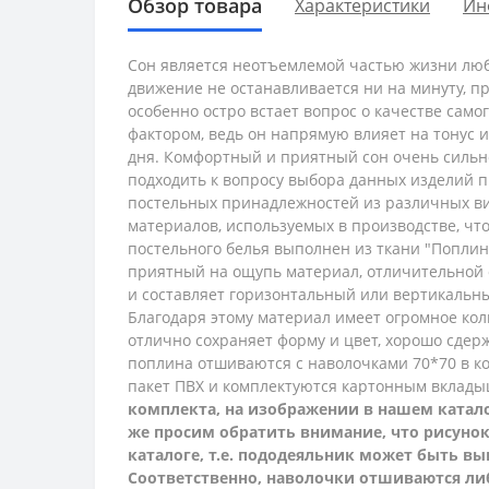
Обзор товара
Характеристики
Ин
Сон является неотъемлемой частью жизни люб
движение не останавливается ни на минуту, п
особенно остро встает вопрос о качестве само
фактором, ведь он напрямую влияет на тонус 
дня. Комфортный и приятный сон очень сильно
подходить к вопросу выбора данных изделий п
постельных принадлежностей из различных ви
материалов, используемых в производстве, ч
постельного белья выполнен из ткани "Поплин"
приятный на ощупь материал, отличительной о
и составляет горизонтальный или вертикальн
Благодаря этому материал имеет огромное ко
отлично сохраняет форму и цвет, хорошо сдерж
поплина отшиваются с наволочками 70*70 в ко
пакет ПВХ и комплектуются картонным вклад
комплекта, на изображении в нашем каталог
же просим обратить внимание, что рисунок
каталоге, т.е. пододеяльник может быть вы
Соответственно, наволочки отшиваются либ