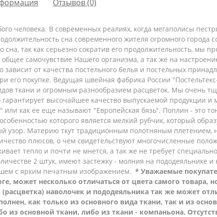
формация
Отзывов (0)
ого человека. В современных реалиях, когда мегаполисы пест
родолжительность сна современного жителя огромного города с
го сна, так как серьезно сократив его продолжительность, мы 
и общее самочувствие Нашего организма, а так же на настроен
 зависит от качества постельного белья и постельных принадл
ри его покупке. Ведущая швейная фабрика России "Постельтек
дов ткани и огромным разнообразием расцветок. Мы очень тщ
то гарантирует высочайшее качество выпускаемой продукции и
 или как ее еще называют "Европейская бязь". Поплин - это то
собенностью которого является мелкий рубчик, который образу
ый узор. Материю ткут традиционным полотняным плетением, н
личество плюсов, о чем свидетельствуют многочисленные поло
ивает тепло и почти не мнется, а так же не требует специально
личестве 2 штук, имеют застежку - молния на пододеяльнике и
ышем с ярким печатным изображением.
* Уважаемые покупате
е, может несколько отличаться от цвета самого товара, но
 (расцветка) наволочек и пододеяльника так же может отл
полнен, как только из основного вида ткани, так и из осно
о из основной ткани, либо из ткани - компаньона.
Отсутст