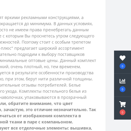
рят яркими рекламными конструкциями, а
окращается до минимума. В данных условиях,
просто не имеем права пренебрегать данным
ие с которым Вы проснетесь утром следующего
ежностей. Поэтому стоит с особым трепетом
с-плюс" предлагает широкий ассортимент
ательно подходим к выбору поставщиков
 минимальные оптовые цены.
Данный комплект
нкий, очень плотный, но, тем временем,
0
ется в результате особенности производства
о, при этом, берут нити различной толщины.
жительные отзывы потребителей. Белье
0
го ухода.
Комплекты постельного белья из
 наволочках, упаковываются в прозрачный
ли, обратите внимание, что цвет
, зачастую, это отличие незначительно. Так
0
ичаться от изображения комплекта в
вной ткани в паре с компаньоном.
вуют все отделочные элементы: вышивка,