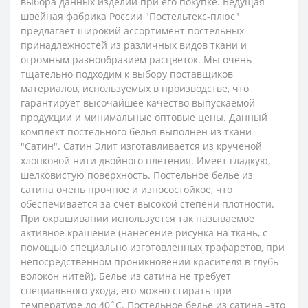
выбора данных изделий при его покупке. Ведущая
швейная фабрика России "Постельтекс-плюс"
предлагает широкий ассортимент постельных
принадлежностей из различных видов ткани и
огромным разнообразием расцветок. Мы очень
тщательно подходим к выбору поставщиков
материалов, используемых в производстве, что
гарантирует высочайшее качество выпускаемой
продукции и минимальные оптовые цены.
Данный
комплект постельного белья выполнен из ткани
"Сатин". Сатин Элит изготавливается из крученой
хлопковой нити двойного плетения. Имеет гладкую,
шелковистую поверхность. Постельное белье из
сатина очень прочное и износостойкое, что
обеспечивается за счет высокой степени плотности.
При окрашивании используется так называемое
активное крашение (нанесение рисунка на ткань, с
помощью специально изготовленных трафаретов, при
непосредственном проникновении красителя в глубь
волокон нитей). Белье из сатина не требует
специального ухода, его можно стирать при
температуре до 40˚С.
Постельное белье из сатина –это