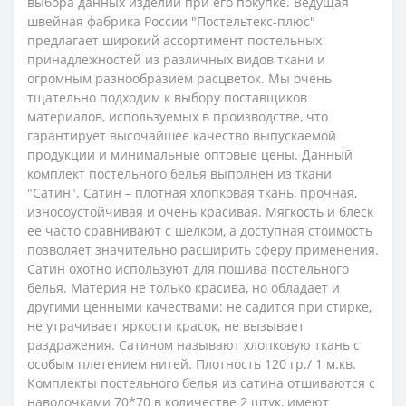
выбора данных изделий при его покупке. Ведущая
швейная фабрика России "Постельтекс-плюс"
предлагает широкий ассортимент постельных
принадлежностей из различных видов ткани и
огромным разнообразием расцветок. Мы очень
тщательно подходим к выбору поставщиков
материалов, используемых в производстве, что
гарантирует высочайшее качество выпускаемой
продукции и минимальные оптовые цены.
Данный
комплект постельного белья выполнен из ткани
"Сатин". Сатин – плотная хлопковая ткань, прочная,
износоустойчивая и очень красивая. Мягкость и блеск
ее часто сравнивают с шелком, а доступная стоимость
позволяет значительно расширить сферу применения.
Сатин охотно используют для пошива постельного
белья. Материя не только красива, но обладает и
другими ценными качествами: не садится при стирке,
не утрачивает яркости красок, не вызывает
раздражения. Сатином называют хлопковую ткань с
особым плетением нитей. Плотность 120 гр./ 1 м.кв.
Комплекты постельного белья из сатина отшиваются с
наволочками 70*70 в количестве 2 штук, имеют