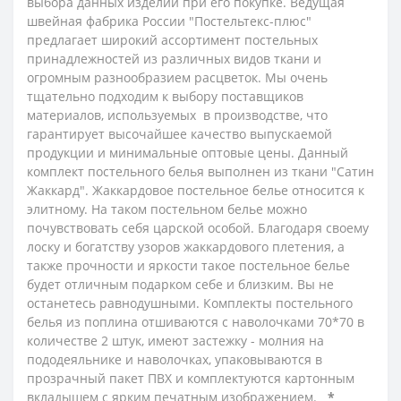
выбора данных изделий при его покупке. Ведущая
швейная фабрика России "Постельтекс-плюс"
предлагает широкий ассортимент постельных
принадлежностей из различных видов ткани и
огромным разнообразием расцветок. Мы очень
тщательно подходим к выбору поставщиков
материалов, используемых в производстве, что
гарантирует высочайшее качество выпускаемой
продукции и минимальные оптовые цены.
Данный
комплект постельного белья выполнен из ткани "Сатин
Жаккард".
Жаккардовое постельное белье относится к
элитному. На таком постельном белье можно
почувствовать себя царской особой. Благодаря своему
лоску и богатству узоров жаккардового плетения, а
также прочности и яркости такое постельное белье
будет отличным подарком себе и близким. Вы не
останетесь равнодушными.
Комплекты постельного
белья из поплина
отшиваются с наволочками 70*70 в
количестве 2 штук,
имеют застежку - молния на
пододеяльнике и наволочках, упаковываются в
прозрачный пакет ПВХ и комплектуются картонным
вкладышем с ярким печатным изображением.
*