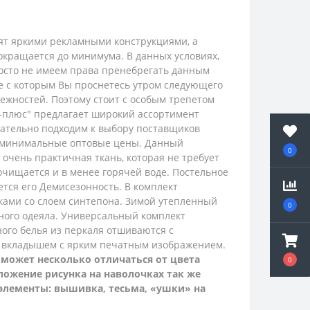
рят яркими рекламными конструкциями, а
окращается до минимума. В данных условиях,
просто не имеем права пренебрегать данным
ие с которым Вы проснетесь утром следующего
ежностей. Поэтому стоит с особым трепетом
с-плюс" предлагает широкий ассортимент
ательно подходим к выбору поставщиков
и минимальные оптовые цены.
Данный
0
 очень практичная ткань, которая не требует
 очищается и в менее горячей воде. Постельное
тся его Демисезонность. В комплект
тками со слоем синтепона. Зимой утепленный
0
нного одеяла. Универсальный комплект
ного белья из перкаля
отшиваются с
м вкладышем с ярким печатным изображением.
 может несколько отличаться от цвета
0
оложение рисунка на наволочках так же
 элементы: вышивка, тесьма, «ушки» на