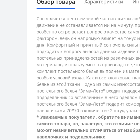
Обзор товара
Характеристики
Ин
Сон является неотъемлемой частью жизни люб
движение не останавливается ни на минуту, п
особенно остро встает вопрос о качестве само
фактором, ведь он напрямую влияет на тонус 
дня. Комфортный и приятный сон очень сильно
подходить к вопросу выбора данных изделий п
постельных принадлежностей из различных ви
материалов, используемых в производстве, ч
комплект постельного белья выполнен из мате
особых условий ухода. Как и все хлопковые тк
белье из этой ткани – одно из самых износосто
постельного белья "Зима-Лето" входит пододе
пододеяльник со вставленным в него одеялом 
постельного белья "Зима-Лето" подарит комфо
наволочками 70*70 в количестве 2 штук,
упако
* Уважаемые покупатели, обратите внимани
самого товара, но, зачастую, это отличие 
может незначительно отличаться от изобра
наволочках и пододеяльнике.