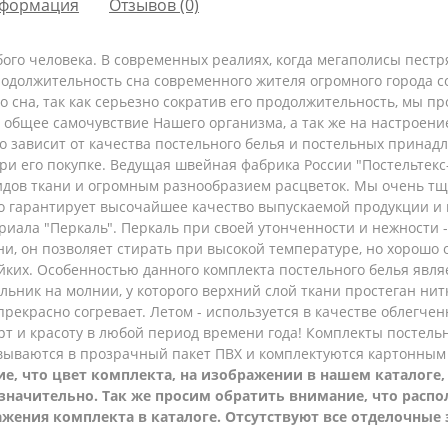
формация
Отзывов (0)
ого человека. В современных реалиях, когда мегаполисы пест
родолжительность сна современного жителя огромного города с
го сна, так как серьезно сократив его продолжительность, мы 
и общее самочувствие Нашего организма, а так же на настроен
 зависит от качества постельного белья и постельных принадл
ри его покупке. Ведущая швейная фабрика России "Постельтек
дов ткани и огромным разнообразием расцветок. Мы очень тщ
то гарантирует высочайшее качество выпускаемой продукции 
риала "Перкаль".
Перкаль при своей утонченности и нежности -
ани, он позволяет стирать при высокой температуре, но хорошо
йких.
Особенностью данного комплекта постельного белья являе
яльник на молнии, у которого верхний слой ткани простеган ни
прекрасно согревает. Летом - используется в качестве облегче
рт и красоту в любой период времени года! Комплекты постель
вываются в прозрачный пакет ПВХ и комплектуются картонны
е, что цвет комплекта, на изображении в нашем каталоге,
незначительно. Так же просим обратить внимание, что расп
жения комплекта в каталоге. Отсутствуют все отделочные