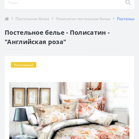
Постельное белье
Полисатин постельное белье
Постельное 
Постельное белье - Полисатин -
"Английская роза"
Популярный