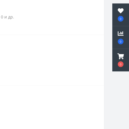
0 и др.
0
0
0