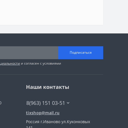
Подписаться
циальности
и согласен с условиями
Наши контакты
8(963) 151 03-51
0
tixshop@mail.ru
Россия г.Иваново ул.Куконковых
141