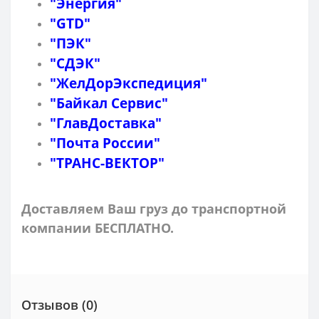
"Энергия"
"GTD"
"ПЭК"
"СДЭК"
"ЖелДорЭкспедиция"
"Байкал Сервис"
"ГлавДоставка"
"Почта России"
"ТРАНС-ВЕКТОР"
Доставляем Ваш груз до транспортной
компании БЕСПЛАТНО.
Отзывов (0)