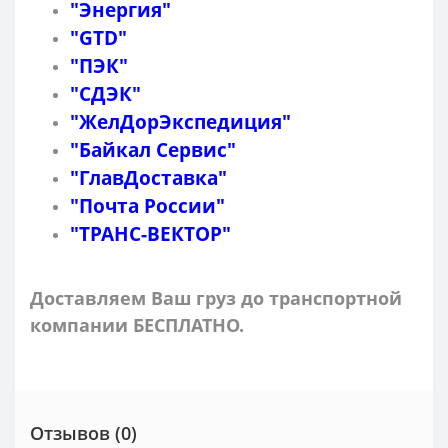
"Энергия"
"GTD"
"ПЭК"
"СДЭК"
"ЖелДорЭкспедиция"
"Байкал Сервис"
"ГлавДоставка"
"Почта России"
"ТРАНС-ВЕКТОР"
Доставляем Ваш груз до транспортной
компании БЕСПЛАТНО.
Отзывов (0)