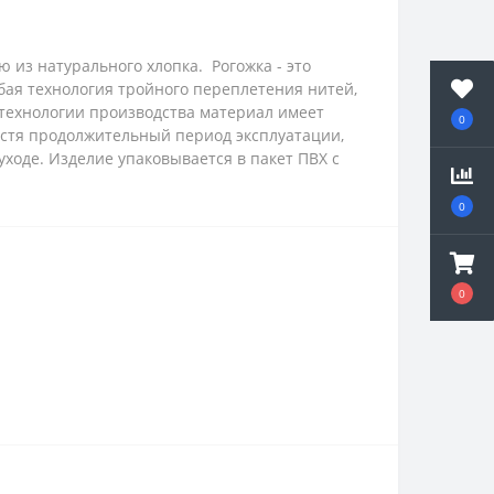
ю из натурального хлопка.
Рогожка - это
бая технология тройного переплетения нитей,
технологии производства материал имеет
0
устя продолжительный период эксплуатации,
ходе. Изделие упаковывается в пакет ПВХ с
0
0