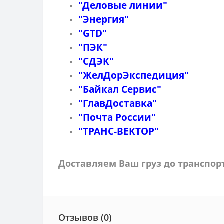
"Деловые линии"
"Энергия"
"GTD"
"ПЭК"
"СДЭК"
"ЖелДорЭкспедиция"
"Байкал Сервис"
"ГлавДоставка"
"Почта России"
"ТРАНС-ВЕКТОР"
Доставляем Ваш груз до транспо
Отзывов (0)